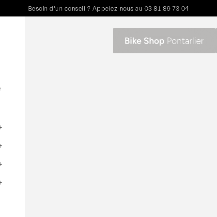
Besoin d'un conseil ? Appelez-nous au
03 81 89 73 04
é