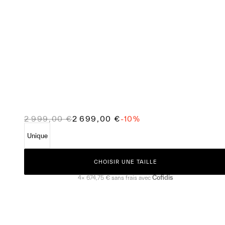
2 999,00 €
2 699,00 €
-
10
%
Unique
CHOISIR UNE TAILLE
Cofidis
4×
674,75 €
sans frais avec