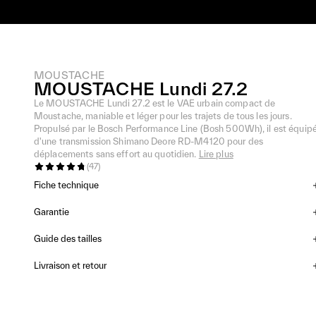
MOUSTACHE
MOUSTACHE Lundi 27.2
Le MOUSTACHE Lundi 27.2 est le VAE urbain compact de
Moustache, maniable et léger pour les trajets de tous les jours.
Propulsé par le Bosch Performance Line (Bosh 500Wh), il est équip
d'une transmission Shimano Deore RD-M4120 pour des
déplacements sans effort au quotidien.
Lire plus
(
47
)
Fiche technique
Garantie
Guide des tailles
Livraison et retour