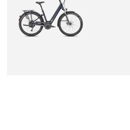
Moustache – MOUSTACHE Samedi X-Road 2 Open
3 199,00 €
2 950,00 €
-
8
%
Un cadre aluminium 29 pouces avec fourche suspendue d
Le X-Road FS 2 Marine se distingue par sa fourche avant s