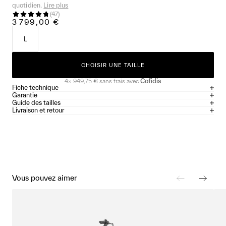
quotidien.
Lire plus
(
47
)
3 799,00 €
L
CHOISIR UNE TAILLE
Cofidis
4×
949,75 €
sans frais avec
Fiche technique
Garantie
Guide des tailles
Livraison et retour
Vous pouvez aimer