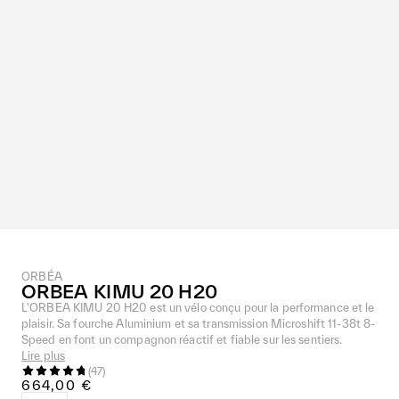
ORBÉA
ORBEA KIMU 20 H20
L'ORBEA KIMU 20 H20 est un vélo conçu pour la performance et le
plaisir. Sa fourche Aluminium et sa transmission Microshift 11-38t 8-
Speed en font un compagnon réactif et fiable sur les sentiers.
Lire plus
(
47
)
664,00 €