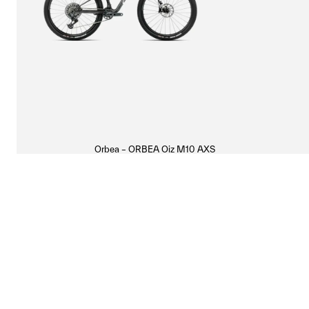
Orbea – ORBEA Oiz M10 AXS
6 034,00 €
5 390,00 €
-
11
%
Un VTT enfant pensé pour progresser
Le KIMU 20 H20 d'Orbéa n'est pas un simple vélo d'enfant 
Roues de 20 pouces : la taille idéale pour 6-10 ans
Le format 20 pouces du KIMU convient aux enfants de 6 à 10