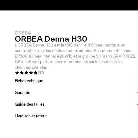
ORBEA
ORBEA Denna H30
L'ORBEA Denna H30 est le VAE de ville d'Orbea, pratique et
confortable pour les déplacements urbains. Son moteur Shimano
EP600 (Orbea Internal 420Wh) et le groupe Shimano GRX RX822
GS lui offrent performance et autonomie sur les routes et les
chemins.
Lire plus
(
47
)
Fiche technique
Garantie
Guide des tailles
Livraison et retour