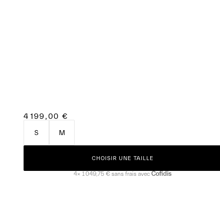
4 199,00 €
S
M
CHOISIR UNE TAILLE
Cofidis
4×
1 049,75 €
sans frais avec